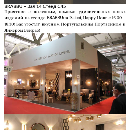
BRABBU – Зал 14 Стенд C45
Приятное с полезным, помимо удивительных новых
изделий на стенде
на
, Happy Hour с 16.00 –
BRABBU
iSaloni
18.30! Вас угостят вкусным Португальским Портвейном и
Ликером Бейрао!