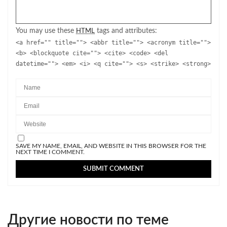
You may use these
tags and attributes:
HTML
<a href="" title=""> <abbr title=""> <acronym title="">
<b> <blockquote cite=""> <cite> <code> <del
datetime=""> <em> <i> <q cite=""> <s> <strike> <strong>
SAVE MY NAME, EMAIL, AND WEBSITE IN THIS BROWSER FOR THE
NEXT TIME I COMMENT.
Другие новости по теме