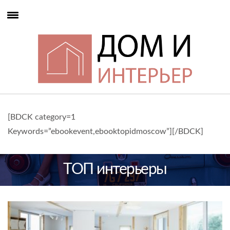
[BDCK category=1
Keywords=”ebookevent,ebooktopidmoscow”][/BDCK]
ТОП интерьеры