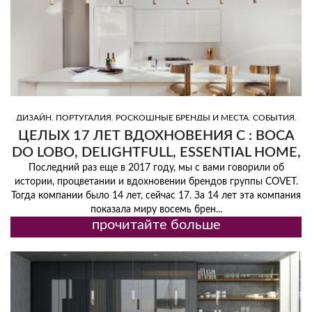
,
,
,
,
ДИЗАЙН
ПОРТУГАЛИЯ
РОСКОШНЫЕ БРЕНДЫ И МЕСТА
СОБЫТИЯ
ТОП ИНТЕРЬЕРЫ
ЦЕЛЫХ 17 ЛЕТ ВДОХНОВЕНИЯ С : BOCA
DO LOBO, DELIGHTFULL, ESSENTIAL HOME,
BRABBU, LUXXU И ДРУГИМИ БРЕНДАМИ
Последний раз еще в 2017 году, мы с вами говорили об
истории, процветании и вдохновении брендов группы COVET.
ОТ COVET GROUP
Тогда компании было 14 лет, сейчас 17. За 14 лет эта компания
показала миру восемь брен...
прочитайте больше