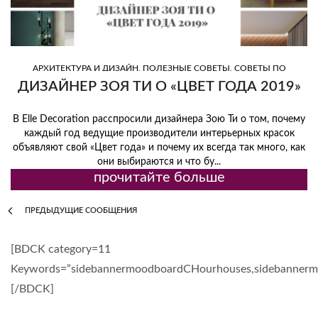
,
,
АРХИТЕКТУРА И ДИЗАЙН
ПОЛЕЗНЫЕ СОВЕТЫ
СОВЕТЫ ПО
,
,
,
ДИЗАЙНУ
ТОП ДИЗАЙНЕРЫ
ТРЕНД
ЦВЕТ
ДИЗАЙНЕР ЗОЯ ТИ О «ЦВЕТ ГОДА 2019»
В Elle Decoration расспросили дизайнера Зою Ти о том, почему
каждый год ведущие производители интерьерных красок
объявляют свой «Цвет года» и почему их всегда так много, как
они выбираются и что бу...
прочитайте больше
ПРЕДЫДУЩИЕ СООБЩЕНИЯ
[BDCK category=11
Keywords=”sidebannermoodboardCHourhouses,sidebanner
[/BDCK]