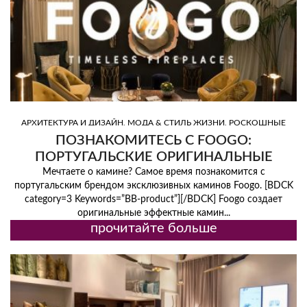
,
,
АРХИТЕКТУРА И ДИЗАЙН
МОДА & СТИЛЬ ЖИЗНИ
РОСКОШНЫЕ
,
БРЕНДЫ И МЕСТА
ТРЕНД
ПОЗНАКОМИТЕСЬ С FOOGO:
ПОРТУГАЛЬСКИЕ ОРИГИНАЛЬНЫЕ
КАМИНЫ
Мечтаете о камине? Самое время познакомится с
португальским брендом эксклюзивных каминов Foogo. [BDCK
category=3 Keywords=”BB-product”][/BDCK] Foogo создает
оригинальные эффектные камин...
прочитайте больше