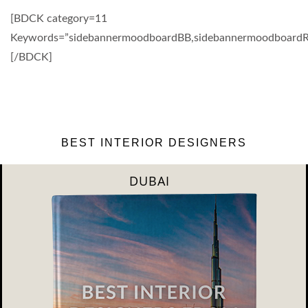
[BDCK category=11
Keywords=”sidebannermoodboardBB,sidebannermoodboardRS
[/BDCK]
BEST INTERIOR DESIGNERS
RIYAHD