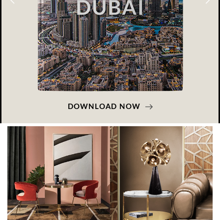
OWNLOAD NOW
D